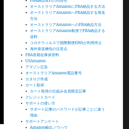
FBA納品遅れの問合せ
オーストラリアAmazonにFBA納品する方法
オーストラリアAmazonへFBA納品する発送
方法
オーストラリアAmazonへのFBA納品方法
オーストラリアAmazon船便でFBA納品する
送料
コロナウィルスで国際郵便EMSが利用停止
海外発送梱包の注意点
FBA長期在庫保管料
USAmazon
アマゾン広告
オーストラリアAmazon電話番号
カタログ作成
カート取得
カート取得の仕組み会員限定記事
クレジットカード
サポートの使い方
サポート記事のパスワードが記事ごとに違う
理由
サポートアンケート
Amazon輸出ノウハウ